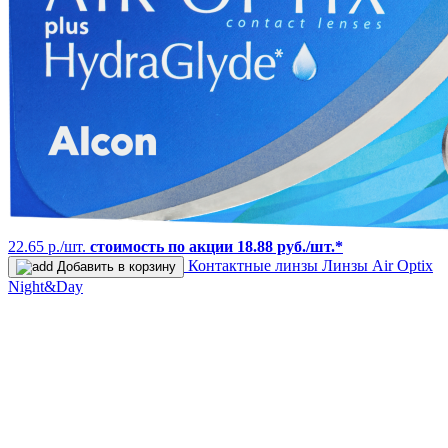
22.65 р./шт.
стоимость по акции 18.88 руб./шт.*
Контактные линзы
Линзы Air Optix
Добавить в корзину
Night&Day