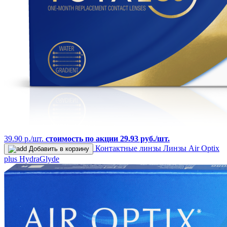
39.90 р./шт.
стоимость по акции 29.93 руб./шт.
Контактные линзы
Линзы Air Optix
Добавить в корзину
plus HydraGlyde