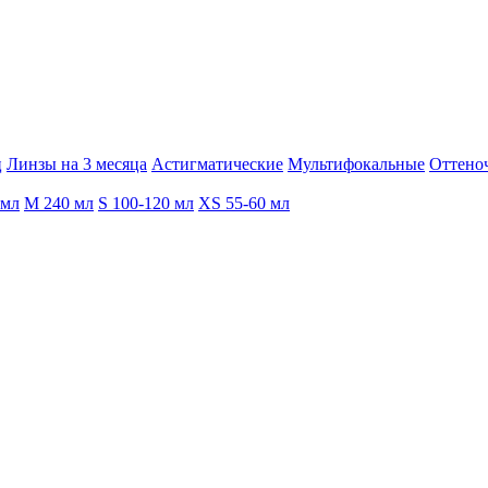
ц
Линзы на 3 месяца
Астигматические
Мультифокальные
Оттено
0мл
M 240 мл
S 100-120 мл
XS 55-60 мл